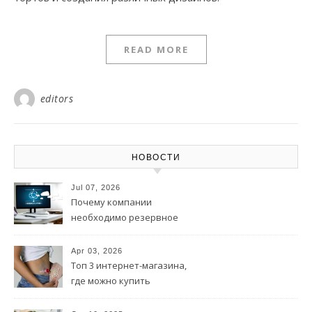
READ MORE
editors
НОВОСТИ
Jul 07, 2026
Почему компании
необходимо резервное
копирование данных?
Apr 03, 2026
Топ 3 интернет-магазина,
где можно купить
калоприемник в розницу и
оптом