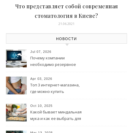
Что представляет собой современная
стоматология в Киеве?
21.06.2021
НОВОСТИ
Jul 07, 2026
Почему компании
необходимо резервное
копирование данных?
Apr 03, 2026
Топ 3 интернет-магазина,
где можно купить
калоприемник в розницу и
оптом
Oct 10, 2025
Какой бывает миндальная
мука и как ее выбрать для
выпечки?
Mar 13, 2025