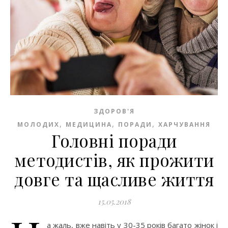
ЗДОРОВ'Я
,
,
,
МОЛОДИХ
МЕДИЦИНА
ПОРАДИ
ХАРЧУВАННЯ
Головні поради
методистів, як прожити
довге та щасливе життя
15.05.2018
а жаль, вже навіть у 30-35 років багато жінок і