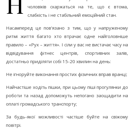
Н
чоловіків скаржаться на те, що є втома,
слабкість і не стабільний емоційний стан.
Насамперед це пов’язано з тим, що у напруженому
ритмі життя багато хто втрачає одне найголовніше
правило – «Рух – життя». І сіли у вас не вистачає часу на
відвідування фітнес центрів, спортивних залів,
достатньо приділяти собі 15-20 хвилин на день:
Не ігноруйте виконання простих фізичних вправ вранці;
Найчастіше ходіть пішки, при цьому піші прогулянки до
роботи та назад допоможуть непогано заощадити на
оплаті громадського транспорту;
За будь-якої можливості частіше буйте на свіжому
повітрі.