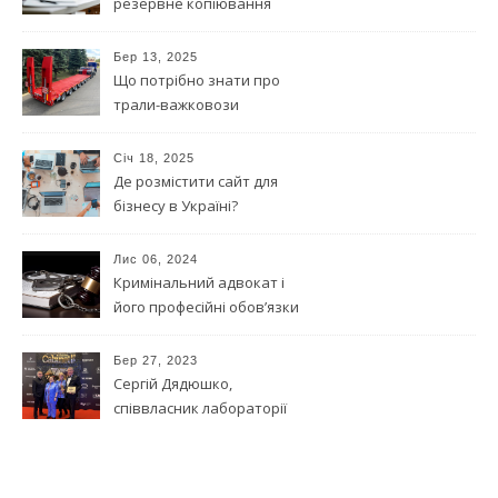
резервне копіювання
даних?
Бер 13, 2025
Що потрібно знати про
трали-важковози
Січ 18, 2025
Де розмістити сайт для
бізнесу в Україні?
Лис 06, 2024
Кримінальний адвокат і
його професійні обов’язки
Бер 27, 2023
Сергій Дядюшко,
співвласник лабораторії
Ескулаб, став номінантом в
щорічній церемонії
нагородження Cabinet Boss